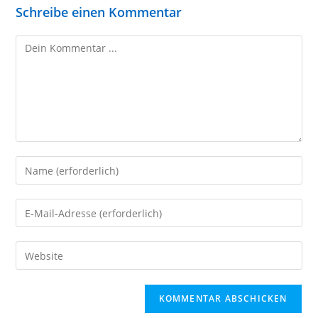
Schreibe einen Kommentar
Kommentieren
Gib
deinen
Namen
Gib
oder
deine
Benutzernamen
E-
Gib
zum
Mail-
deine
Kommentieren
Adresse
Website-
ein
zum
URL
Kommentieren